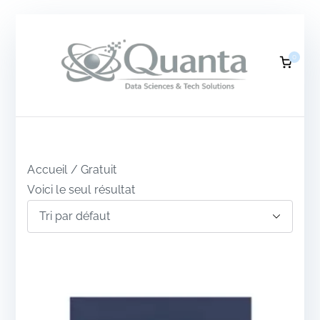
Aller
au
0
contenu
Q
DATA
SCIEN
CES &
u
TECH
SOLUTI
ONS
a
Accueil
/ Gratuit
Voici le seul résultat
n
t
a