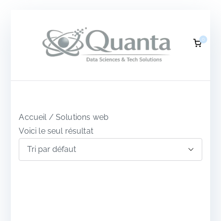
Aller
au
0
contenu
Q
DATA
SCIEN
CES &
u
TECH
SOLUTI
ONS
a
Accueil
/ Solutions web
Voici le seul résultat
n
t
a