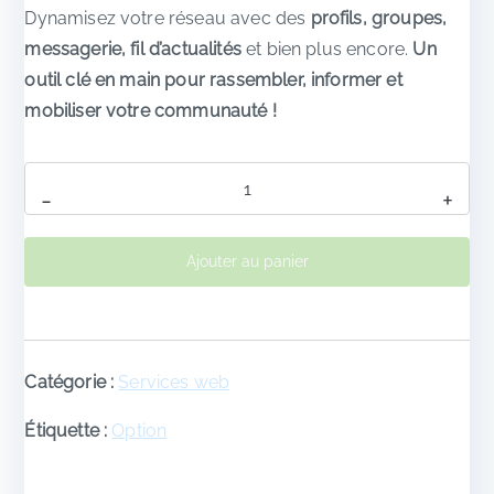
n
c
Dynamisez votre réseau avec des
profils, groupes,
i
t
messagerie, fil d’actualités
et bien plus encore.
Un
t
u
outil clé en main pour rassembler, informer et
i
e
mobiliser votre communauté !
a
l
l
e
é
s
quantité
-
+
t
t
de
a
My
i
:
Ajouter au panier
Community
t
9
-
0
Réseau
:
5
Social
1
0
Catégorie :
Services web
pour
2
0
5
Association
Étiquette :
Option
0
C
0
F