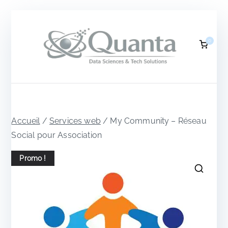
Aller
au
0
contenu
Q
DATA
SCIEN
CES &
u
TECH
SOLUTI
ONS
a
Accueil
/
Services web
/ My Community – Réseau
Social pour Association
n
Promo !
t
a