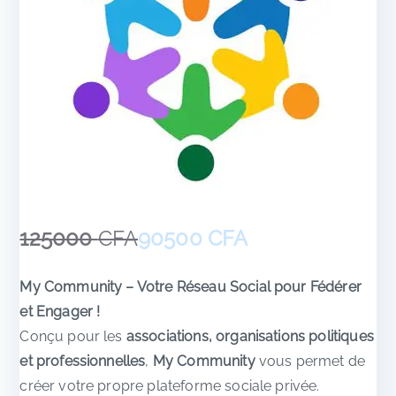
125000
CFA
90500
CFA
L
L
e
e
My Community – Votre Réseau Social pour Fédérer
p
p
et Engager !
r
r
Conçu pour les
associations, organisations politiques
i
i
x
x
et professionnelles
,
My Community
vous permet de
i
a
créer votre propre plateforme sociale privée.