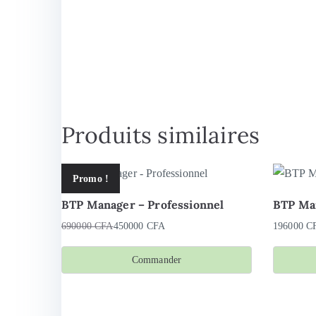
Produits similaires
Promo !
BTP Manager – Professionnel
BTP Man
690000
CFA
450000
CFA
196000
C
Le
Le
prix
prix
Commander
initial
actuel
était :
est :
690000 CFA.
450000 CFA.