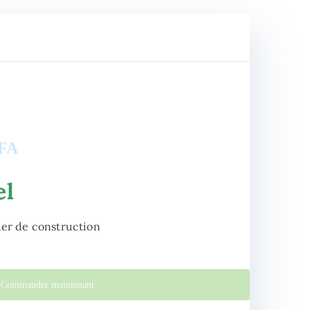
anta
CES & TECH SOLUTIONS
FA
el
ier de construction
Commander maintenant