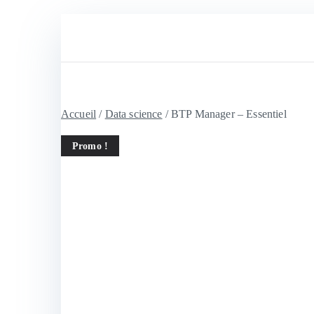
Aller
au
contenu
Accueil
/
Data science
/ BTP Manager – Essentiel
Promo !