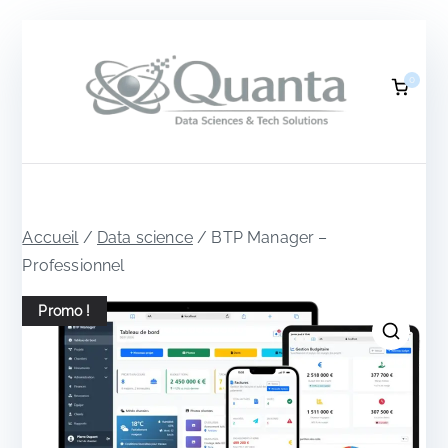
Aller
au
0
contenu
Q
DATA
SCIEN
CES &
u
TECH
SOLUTI
ONS
a
Accueil
/
Data science
/ BTP Manager –
Professionnel
n
Promo !
t
a