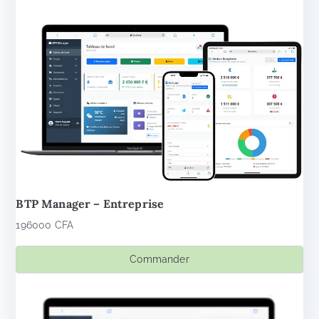
était :
est :
421000 CFA.
350000 CFA.
BTP Manager – Entreprise
196000
CFA
Commander